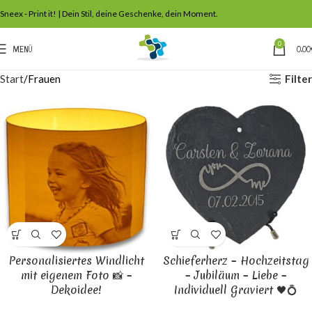
Sneex - Print it! | Dein Stil, deine Geschenke, dein Moment.
0
MENÜ
0,00
Filter
Start
Frauen
Personalisiertes Windlicht
Schieferherz – Hochzeitstag
mit eigenem Foto 📸 –
– Jubiläum – Liebe –
Dekoidee!
Individuell Graviert 🖤💍