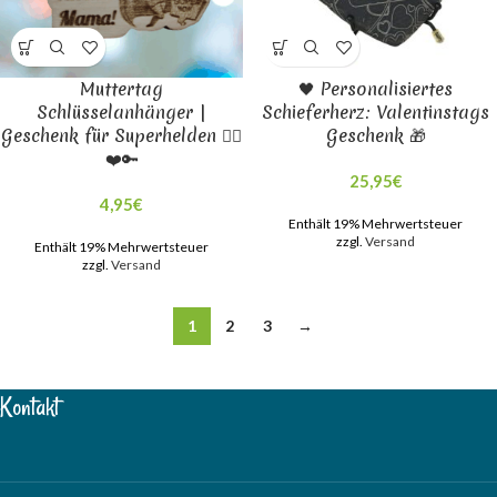
Muttertag
🖤 Personalisiertes
Schlüsselanhänger |
Schieferherz: Valentinstags
Geschenk für Superhelden 🦸‍♀️
Geschenk 🎁
❤️🔑
25,95
€
4,95
€
Enthält 19% Mehrwertsteuer
zzgl.
Versand
Enthält 19% Mehrwertsteuer
zzgl.
Versand
1
2
3
→
Kontakt