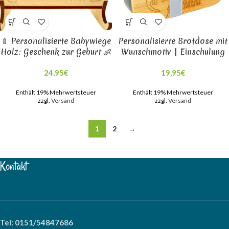
🍼 Personalisierte Babywiege
Personalisierte Brotdose mit
Holz: Geschenk zur Geburt 👶
Wunschmotiv | Einschulung
24,95
€
19,95
€
Enthält 19% Mehrwertsteuer
Enthält 19% Mehrwertsteuer
zzgl.
Versand
zzgl.
Versand
1
2
→
Kontakt
Tel: 0151/54847686