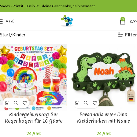
Sneex - Print it! | Dein Stil, deine Geschenke, dein Moment.
0
MENÜ
0,00
Filter
Start
Kinder
Kindergeburtstag Set
Personalisierter Dino
Regenbogen für 16 Gäste
Kleiderhaken mit Name
24,95
€
24,95
€