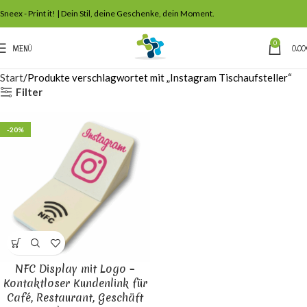
Sneex - Print it! | Dein Stil, deine Geschenke, dein Moment.
0
MENÜ
0,00
Start
Produkte verschlagwortet mit „Instagram Tischaufsteller“
Filter
-20%
NFC Display mit Logo –
Kontaktloser Kundenlink für
Café, Restaurant, Geschäft