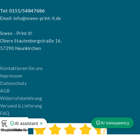
Tel: 0151/54847686
Email: info@sneex-print-it.de
Sneex - Print it!
Obere Stautenbergstraße 16,
57290 Neunkirchen
Kontaktieren Sie uns
Impressum
Datenschutz
AGB
Widerrufsbelehrung
Versand & Lieferung
FAQ
0
Shop
Wunschliste
Warenkorb
Mein Konto