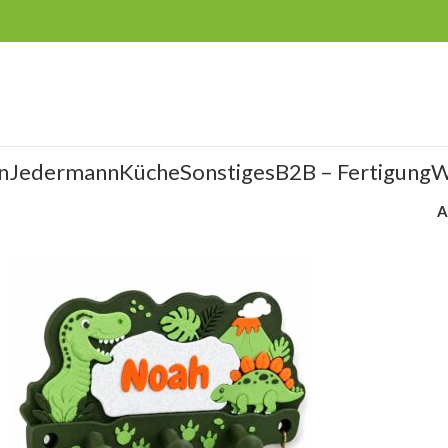
n
Jedermann
Küche
Sonstiges
B2B – Fertigung
W
A