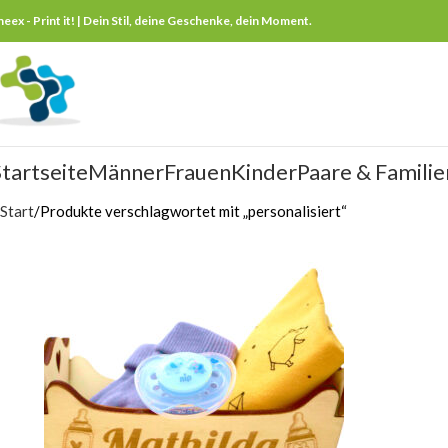
neex - Print it! | Dein Stil, deine Geschenke, dein Moment.
tartseite
Männer
Frauen
Kinder
Paare & Familie
Start
Produkte verschlagwortet mit „personalisiert“