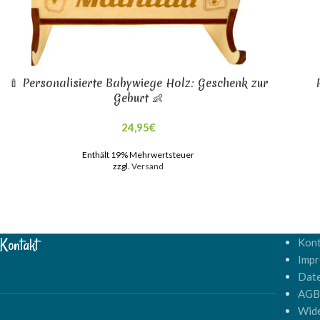
🍼 Personalisierte Babywiege Holz: Geschenk zur
Geburt 👶
24,95
€
Enthält 19% Mehrwertsteuer
zzgl.
Versand
Kontakt
Kont
Imp
Dat
AG
Wide