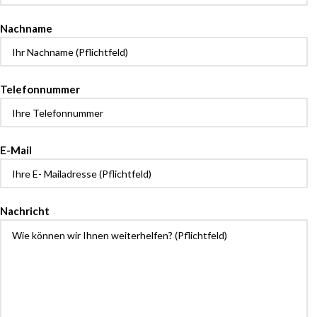
leave
field
this
empty.
Nachname
field
empty.
Telefonnummer
E-Mail
Nachricht