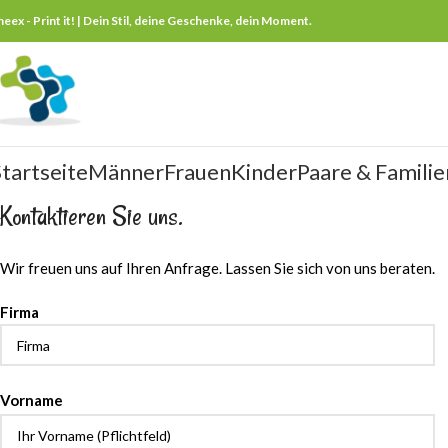
neex - Print it! | Dein Stil, deine Geschenke, dein Moment.
tartseite
Männer
Frauen
Kinder
Paare & Familie
Kontaktieren Sie uns.
Wir freuen uns auf Ihren Anfrage. Lassen Sie sich von uns beraten.
Firma
Please
Vorname
leave
Please
this