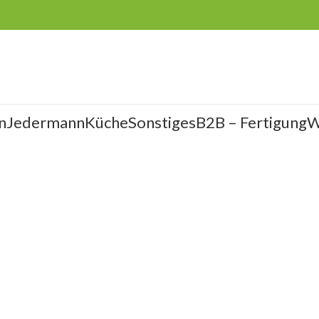
n
Jedermann
Küche
Sonstiges
B2B – Fertigung
W