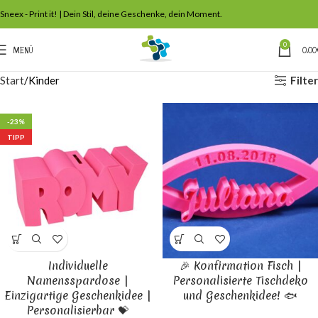
Sneex - Print it! | Dein Stil, deine Geschenke, dein Moment.
0
MENÜ
0,00
Filter
Start
Kinder
-23%
TIPP
Individuelle
🎉 Konfirmation Fisch |
Namensspardose |
Personalisierte Tischdeko
Einzigartige Geschenkidee |
und Geschenkidee! 🐟
Personalisierbar 💝