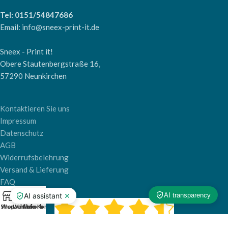
Tel: 0151/54847686
Email: info@sneex-print-it.de
Sneex - Print it!
Obere Stautenbergstraße 16,
57290 Neunkirchen
Kontaktieren Sie uns
Impressum
Datenschutz
AGB
Widerrufsbelehrung
Versand & Lieferung
FAQ
0
Shop
Wunschliste
Warenkorb
Mein Konto