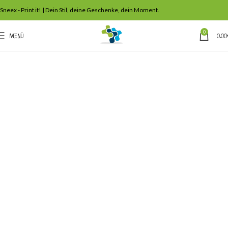
Sneex - Print it! | Dein Stil, deine Geschenke, dein Moment.
0
MENÜ
0,00