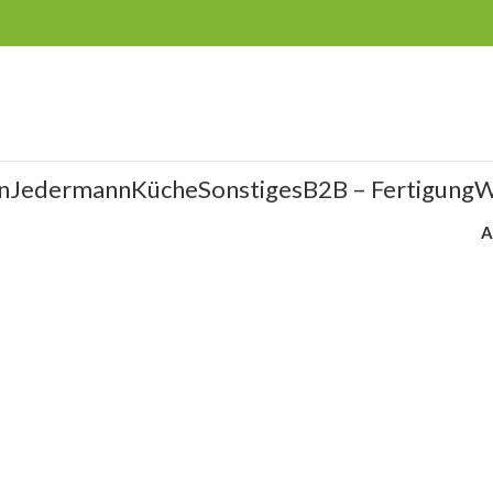
n
Jedermann
Küche
Sonstiges
B2B – Fertigung
W
A