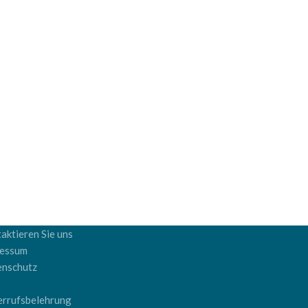
aktieren Sie uns
ressum
enschutz
B
rrufsbelehrung