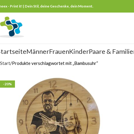
neex - Print it! | Dein Stil, deine Geschenke, dein Moment.
tartseite
Männer
Frauen
Kinder
Paare & Familie
Start
Produkte verschlagwortet mit „Bambusuhr“
-20%