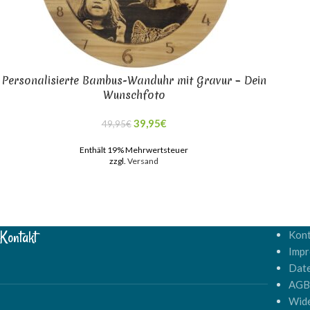
Personalisierte Bambus-Wanduhr mit Gravur – Dein
Wunschfoto
39,95
€
49,95
€
Enthält 19% Mehrwertsteuer
zzgl.
Versand
Kontakt
Kont
Imp
Dat
AG
Wide