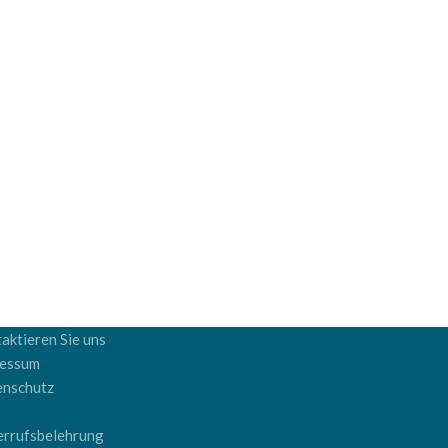
aktieren Sie uns
ressum
enschutz
B
rrufsbelehrung