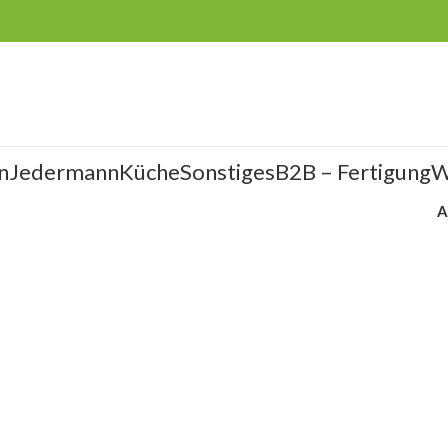
n
Jedermann
Küche
Sonstiges
B2B – Fertigung
W
A