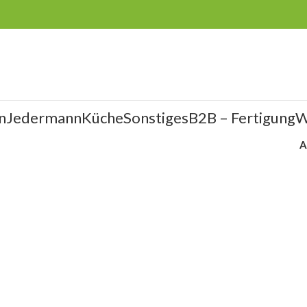
n
Jedermann
Küche
Sonstiges
B2B – Fertigung
W
A