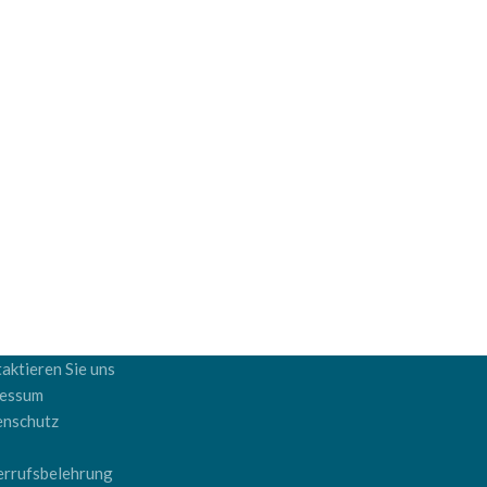
aktieren Sie uns
ressum
enschutz
B
rrufsbelehrung