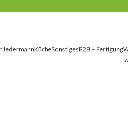
n
Jedermann
Küche
Sonstiges
B2B – Fertigung
W
A