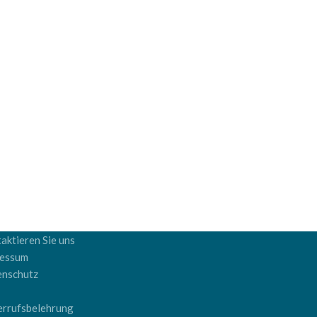
aktieren Sie uns
ressum
enschutz
B
rrufsbelehrung