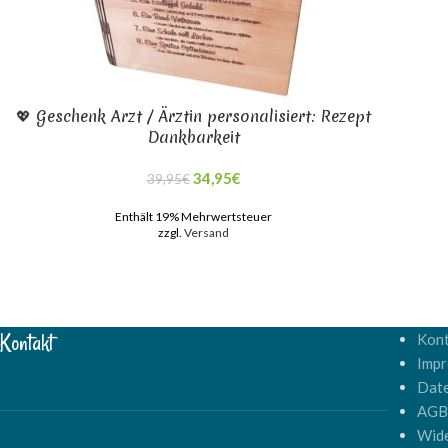
💖 Geschenk Arzt / Ärztin personalisiert: Rezept
Dankbarkeit
34,95
€
39,95
€
Enthält 19% Mehrwertsteuer
zzgl.
Versand
Kontakt
Kont
Imp
Dat
AG
Wide