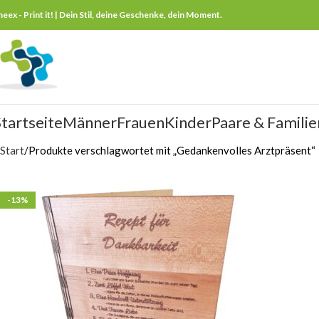
neex - Print it! | Dein Stil, deine Geschenke, dein Moment.
tartseite
Männer
Frauen
Kinder
Paare & Familie
Start
Produkte verschlagwortet mit „Gedankenvolles Arztpräsent“
-13%