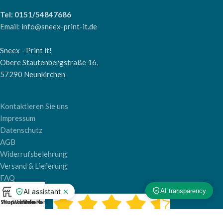
Tel: 0151/54847686
Email: info@sneex-print-it.de
Sneex - Print it!
Obere Stautenbergstraße 16,
57290 Neunkirchen
Kontaktieren Sie uns
Impressum
Datenschutz
AGB
Widerrufsbelehrung
Versand & Lieferung
FAQ
0
Shop
Wunschliste
Warenkorb
Mein Konto