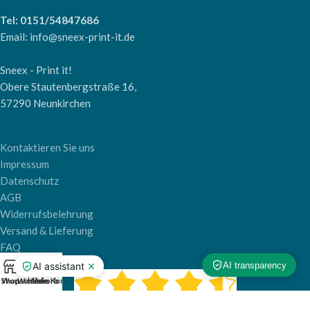
Tel: 0151/54847686
Email: info@sneex-print-it.de
Sneex - Print it!
Obere Stautenbergstraße 16,
57290 Neunkirchen
Kontaktieren Sie uns
Impressum
Datenschutz
AGB
Widerrufsbelehrung
Versand & Lieferung
FAQ
0
Shop
Wunschliste
Warenkorb
Mein Konto