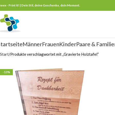
neex - Print it! | Dein Stil, deine Geschenke, dein Moment.
tartseite
Männer
Frauen
Kinder
Paare & Familie
Start
Produkte verschlagwortet mit „Gravierte Holztafel“
-13%