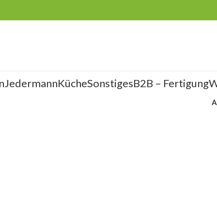
n
Jedermann
Küche
Sonstiges
B2B – Fertigung
W
A