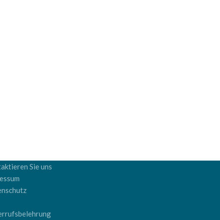
aktieren Sie uns
ressum
enschutz
B
rrufsbelehrung