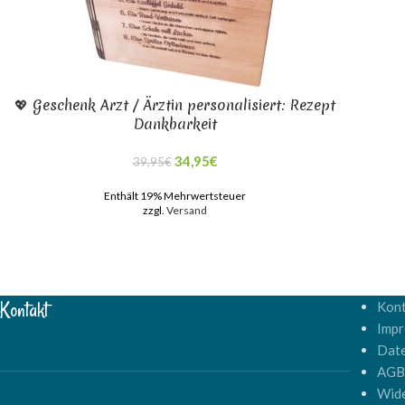
💖 Geschenk Arzt / Ärztin personalisiert: Rezept
Dankbarkeit
34,95
€
39,95
€
Enthält 19% Mehrwertsteuer
zzgl.
Versand
Kontakt
Kont
Imp
Dat
AG
Wide