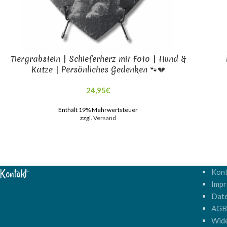
Tiergrabstein | Schieferherz mit Foto | Hund &
Katze | Persönliches Gedenken 🐾💔
24,95
€
Enthält 19% Mehrwertsteuer
zzgl.
Versand
Kontakt
Kont
Imp
Dat
AG
Wide