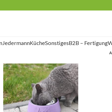
n
Jedermann
Küche
Sonstiges
B2B – Fertigung
W
A