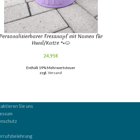
Personalisierbarer Fressnapf mit Namen für
Hund/Katze 🐾🐱
24,95
€
Enthält 19% Mehrwertsteuer
zzgl.
Versand
aktieren Sie uns
ressum
enschutz
B
rrufsbelehrung