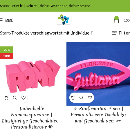
Sneex - Print it! | Dein Stil, deine Geschenke, dein Moment.
0
MENÜ
0,00
Filter
Start
Produkte verschlagwortet mit „individuell“
-23%
TIPP
Individuelle
🎉 Konfirmation Fisch |
Namensspardose |
Personalisierte Tischdeko
Einzigartige Geschenkidee |
und Geschenkidee! 🐟
Personalisierbar 💝