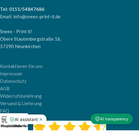
Tel: 0151/54847686
Email: info@sneex-print-it.de
Sneex - Print it!
Obere Stautenbergstraße 16,
57290 Neunkirchen
Kontaktieren Sie uns
Impressum
Datenschutz
AGB
Widerrufsbelehrung
Versand & Lieferung
FAQ
0
Shop
Wunschliste
Warenkorb
Mein Konto