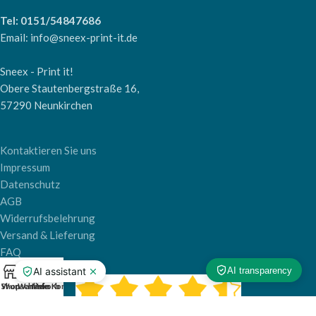
Tel: 0151/54847686
Email: info@sneex-print-it.de
Sneex - Print it!
Obere Stautenbergstraße 16,
57290 Neunkirchen
Kontaktieren Sie uns
Impressum
Datenschutz
AGB
Widerrufsbelehrung
Versand & Lieferung
FAQ
0
Shop
Wunschliste
Warenkorb
Mein Konto