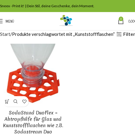
Sneex - Print it! | Dein Stil, deine Geschenke, dein Moment.
0
MENÜ
0,00
Filter
Start
Produkte verschlagwortet mit „Kunststoffflaschen“
SodaStand DuoFlex –
Abtropfhilfe für Glas und
Kunststoffflaschen wie z.B.
Sodastream Duo