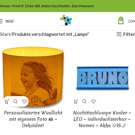
Sneex - Print it! | Dein Stil, deine Geschenke, dein Moment.
0
MENÜ
0,00
Filter
Start
Produkte verschlagwortet mit „Lampe“
Personalisiertes Windlicht
Nachttischlampe Kinder –
mit eigenem Foto 📸 –
LED – individualisierbar –
Dekoidee!
Namen – Akku 💡🧸🌙