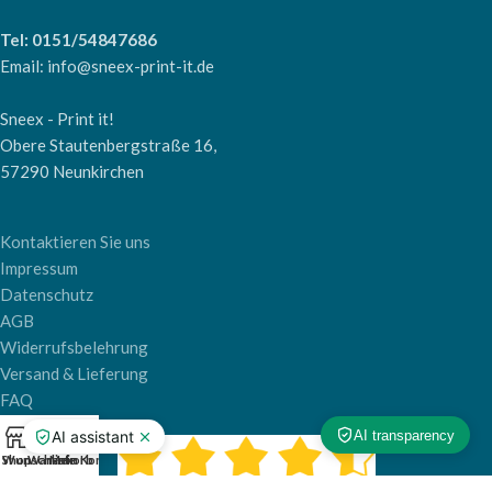
Tel: 0151/54847686
Email: info@sneex-print-it.de
Sneex - Print it!
Obere Stautenbergstraße 16,
57290 Neunkirchen
Kontaktieren Sie uns
Impressum
Datenschutz
AGB
Widerrufsbelehrung
Versand & Lieferung
FAQ
0
Shop
Wunschliste
Warenkorb
Mein Konto