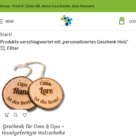
Sneex - Print it! | Dein Stil, deine Geschenke, dein Moment.
0
MENÜ
0,00
Start
Produkte verschlagwortet mit „personalisiertes Geschenk Holz“
Filter
Geschenk für Oma & Opa –
Handgefertigte Holzscheibe