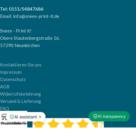
Tel: 0151/54847686
Email: info@sneex-print-it.de
Sneex - Print it!
Obere Stautenbergstraße 16,
57290 Neunkirchen
Kontaktieren Sie uns
Impressum
Datenschutz
AGB
Widerrufsbelehrung
Versand & Lieferung
FAQ
0
Shop
Wunschliste
Warenkorb
Mein Konto