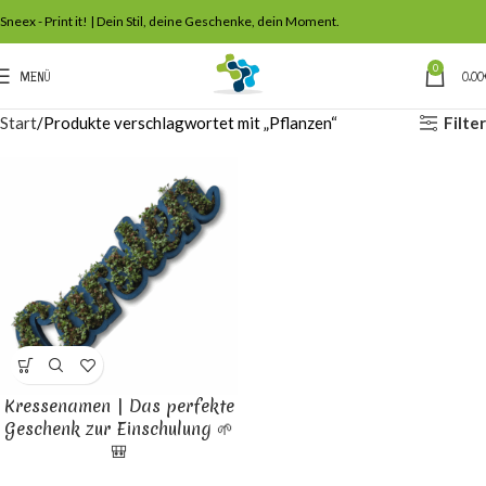
Sneex - Print it! | Dein Stil, deine Geschenke, dein Moment.
0
MENÜ
0,00
Filter
Start
Produkte verschlagwortet mit „Pflanzen“
Kressenamen | Das perfekte
Geschenk zur Einschulung 🌱
🎒