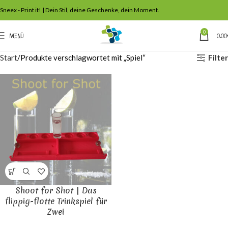
Sneex - Print it! | Dein Stil, deine Geschenke, dein Moment.
0
MENÜ
0,00
Filter
Start
Produkte verschlagwortet mit „Spiel“
Shoot for Shot | Das
flippig-flotte Trinkspiel für
Zwei