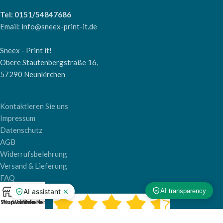
Tel: 0151/54847686
Email: info@sneex-print-it.de
Sneex - Print it!
Obere Stautenbergstraße 16,
57290 Neunkirchen
Kontaktieren Sie uns
Impressum
Datenschutz
AGB
Widerrufsbelehrung
Versand & Lieferung
FAQ
0
Shop
Wunschliste
Warenkorb
Mein Konto