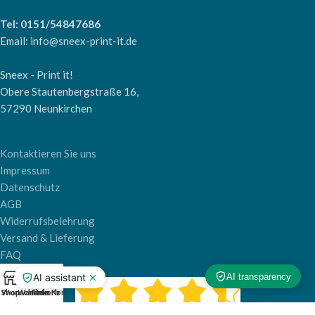
Tel: 0151/54847686
Email: info@sneex-print-it.de
Sneex - Print it!
Obere Stautenbergstraße 16,
57290 Neunkirchen
Kontaktieren Sie uns
Impressum
Datenschutz
AGB
Widerrufsbelehrung
Versand & Lieferung
FAQ
0
Shop
Wunschliste
Warenkorb
Mein Konto