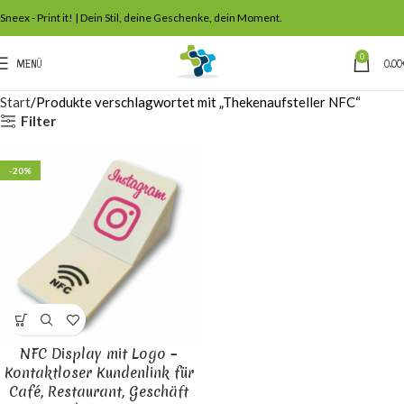
Sneex - Print it! | Dein Stil, deine Geschenke, dein Moment.
0
MENÜ
0,00
Start
Produkte verschlagwortet mit „Thekenaufsteller NFC“
Filter
-20%
NFC Display mit Logo –
Kontaktloser Kundenlink für
Café, Restaurant, Geschäft