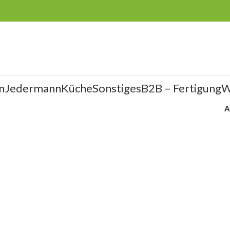
n
Jedermann
Küche
Sonstiges
B2B – Fertigung
W
A