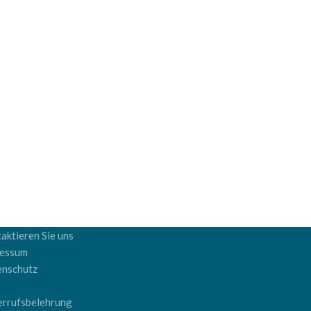
aktieren Sie uns
ressum
enschutz
B
rrufsbelehrung