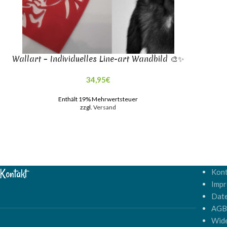
Wallart – Individuelles Line-art Wandbild 🎨✨
34,95
€
Enthält 19% Mehrwertsteuer
zzgl.
Versand
Kontakt
Kont
Imp
Dat
AG
Wide