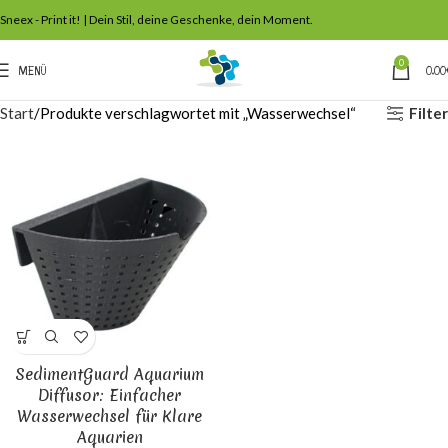
Sneex - Print it! | Dein Stil, deine Geschenke, dein Moment.
0
MENÜ
0,00
Filter
Start
Produkte verschlagwortet mit „Wasserwechsel“
SedimentGuard Aquarium
Diffusor: Einfacher
Wasserwechsel für Klare
Aquarien