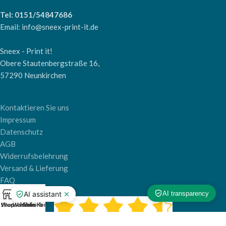
Tel: 0151/54847686
Email: info@sneex-print-it.de
Sneex - Print it!
Obere Stautenbergstraße 16,
57290 Neunkirchen
Kontaktieren Sie uns
Impressum
Datenschutz
AGB
Widerrufsbelehrung
Versand & Lieferung
FAQ
0
Shop
Wunschliste
Warenkorb
Mein Konto