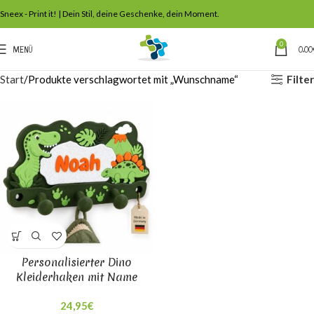
Sneex - Print it! | Dein Stil, deine Geschenke, dein Moment.
0
MENÜ
0,00
Filter
Start
Produkte verschlagwortet mit „Wunschname“
Personalisierter Dino
Kleiderhaken mit Name
24,95
€