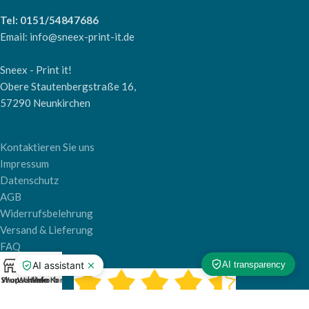
Tel: 0151/54847686
Email: info@sneex-print-it.de
Sneex - Print it!
Obere Stautenbergstraße 16,
57290 Neunkirchen
Kontaktieren Sie uns
Impressum
Datenschutz
AGB
Widerrufsbelehrung
Versand & Lieferung
FAQ
0
Shop
Wunschliste
Warenkorb
Mein Konto