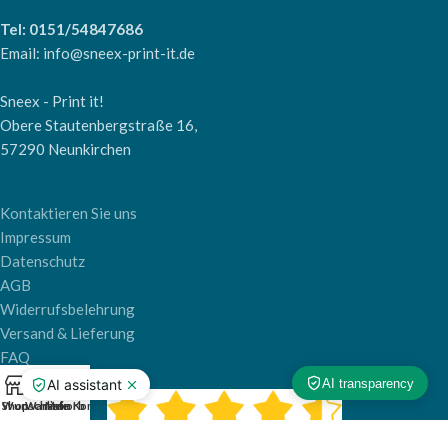
Tel: 0151/54847686
Email: info@sneex-print-it.de
Sneex - Print it!
Obere Stautenbergstraße 16,
57290 Neunkirchen
Kontaktieren Sie uns
Impressum
Datenschutz
AGB
Widerrufsbelehrung
Versand & Lieferung
FAQ
0
Shop
Wunschliste
Warenkorb
Mein Konto