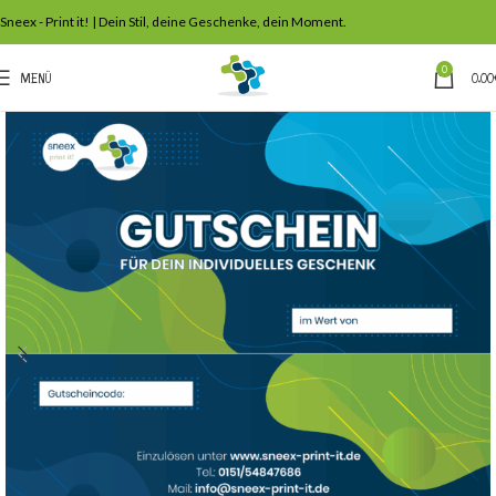
Sneex - Print it! | Dein Stil, deine Geschenke, dein Moment.
0
MENÜ
0,00