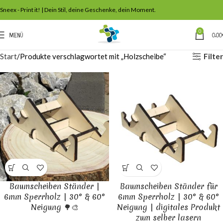
Sneex - Print it! | Dein Stil, deine Geschenke, dein Moment.
0
MENÜ
0,00
Filter
Start
Produkte verschlagwortet mit „Holzscheibe“
Baumscheiben Ständer |
Baumscheiben Ständer für
6mm Sperrholz | 30° & 60°
6mm Sperrholz | 30° & 60°
Neigung 🌳🎨
Neigung | digitales Produkt
zum selber lasern