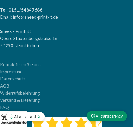
Tel: 0151/54847686
Email: info@sneex-print-it.de
Sneex - Print it!
Obere Stautenbergstraße 16,
57290 Neunkirchen
Kontaktieren Sie uns
Impressum
Datenschutz
AGB
Widerrufsbelehrung
Versand & Lieferung
FAQ
0
Shop
Wunschliste
Warenkorb
Mein Konto